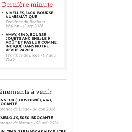
Dernière minute
NIVELLES, 1400, BOURSE
NUMISMATIQUE
Province du Brabant
Wallon
-
13 sep 2026
AMAY, 4540, BOURSE
JOUETS ANCIENS,: LE 9
AOÛT ET PAS LE 8 COMME
INDIQUÉ DANS NOTRE
REVUE PAPIER
Province de Liège
-
09 aoû
2026
vénements à venir
NNEUX (LOUVEIGNÉ), 4141,
ROCANTE
ovince de Liège
-
08 aoû 2026
MBLOUX, 5030, BROCANTE
ovince de Namur
-
08 aoû 2026
IN, 7540, 23E MARCHÉ AUX PUCES