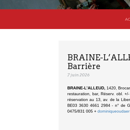
AC
BRAINE-L’ALLEU
Barrière
7 juin 2026
BRAINE-L’ALLEUD,
1420, Brocan
restauration, bar, Réserv. obl. +
réservation au 13, av. de la Liber
BE03 3630 4661 2984 - n° de Gs
0475/831 005 +
dominiqueoudae