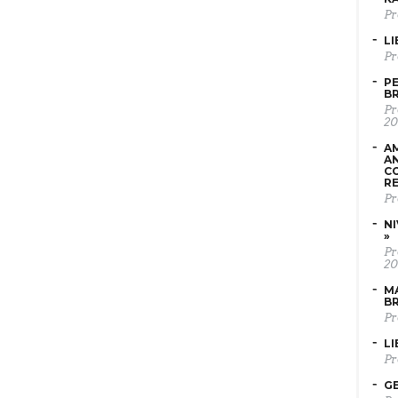
Pr
LI
Pr
PE
B
Pr
20
AM
AN
C
RE
Pr
NI
»
Pr
20
MA
B
Pr
LI
Pr
GE