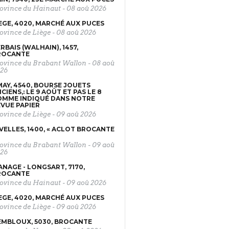
ovince du Hainaut
-
08 aoû 2026
EGE, 4020, MARCHÉ AUX PUCES
ovince de Liège
-
08 aoû 2026
RBAIS (WALHAIN), 1457,
ROCANTE
ovince du Brabant Wallon
-
08 aoû
26
AY, 4540, BOURSE JOUETS
CIENS,: LE 9 AOÛT ET PAS LE 8
OMME INDIQUÉ DANS NOTRE
VUE PAPIER
ovince de Liège
-
09 aoû 2026
VELLES, 1400, « ACLOT BROCANTE
ovince du Brabant Wallon
-
09 aoû
26
NAGE - LONGSART, 7170,
ROCANTE
ovince du Hainaut
-
09 aoû 2026
EGE, 4020, MARCHÉ AUX PUCES
ovince de Liège
-
09 aoû 2026
MBLOUX, 5030, BROCANTE