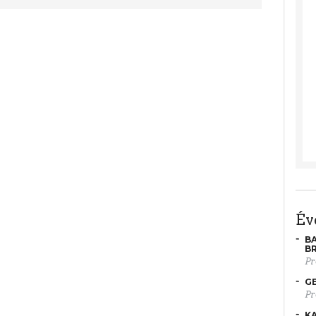
é
BA
B
Pr
GE
Pr
KA