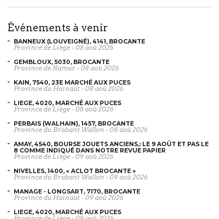
événements à venir
BANNEUX (LOUVEIGNÉ), 4141, BROCANTE
Province de Liège
-
08 aoû 2026
GEMBLOUX, 5030, BROCANTE
Province de Namur
-
08 aoû 2026
KAIN, 7540, 23E MARCHÉ AUX PUCES
Province du Hainaut
-
08 aoû 2026
LIEGE, 4020, MARCHÉ AUX PUCES
Province de Liège
-
08 aoû 2026
PERBAIS (WALHAIN), 1457, BROCANTE
Province du Brabant Wallon
-
08 aoû 2026
AMAY, 4540, BOURSE JOUETS ANCIENS,: LE 9 AOÛT ET PAS LE
8 COMME INDIQUÉ DANS NOTRE REVUE PAPIER
Province de Liège
-
09 aoû 2026
NIVELLES, 1400, « ACLOT BROCANTE »
Province du Brabant Wallon
-
09 aoû 2026
MANAGE - LONGSART, 7170, BROCANTE
Province du Hainaut
-
09 aoû 2026
LIEGE, 4020, MARCHÉ AUX PUCES
Province de Liège
-
09 aoû 2026