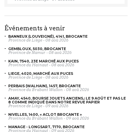
événements à venir
BANNEUX (LOUVEIGNÉ), 4141, BROCANTE
Province de Liège
-
08 aoû 2026
GEMBLOUX, 5030, BROCANTE
Province de Namur
-
08 aoû 2026
KAIN, 7540, 23E MARCHÉ AUX PUCES
Province du Hainaut
-
08 aoû 2026
LIEGE, 4020, MARCHÉ AUX PUCES
Province de Liège
-
08 aoû 2026
PERBAIS (WALHAIN), 1457, BROCANTE
Province du Brabant Wallon
-
08 aoû 2026
AMAY, 4540, BOURSE JOUETS ANCIENS,: LE 9 AOÛT ET PAS LE
8 COMME INDIQUÉ DANS NOTRE REVUE PAPIER
Province de Liège
-
09 aoû 2026
NIVELLES, 1400, « ACLOT BROCANTE »
Province du Brabant Wallon
-
09 aoû 2026
MANAGE - LONGSART, 7170, BROCANTE
Province du Hainaut
-
09 aoû 2026