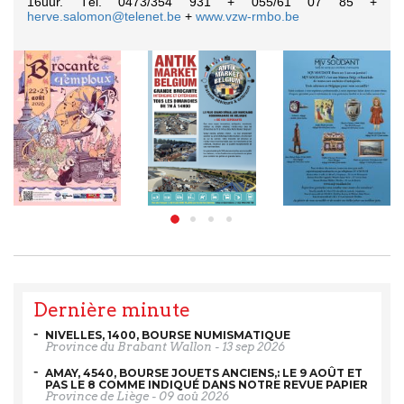
16uur. Tél. 0473/354 931 + 055/61 07 85 +
herve.salomon@telenet.be
+
www.vzw-rmbo.be
Dernière minute
NIVELLES, 1400, BOURSE NUMISMATIQUE
Province du Brabant Wallon
-
13 sep 2026
AMAY, 4540, BOURSE JOUETS ANCIENS,: LE 9 AOÛT ET
PAS LE 8 COMME INDIQUÉ DANS NOTRE REVUE PAPIER
Province de Liège
-
09 aoû 2026