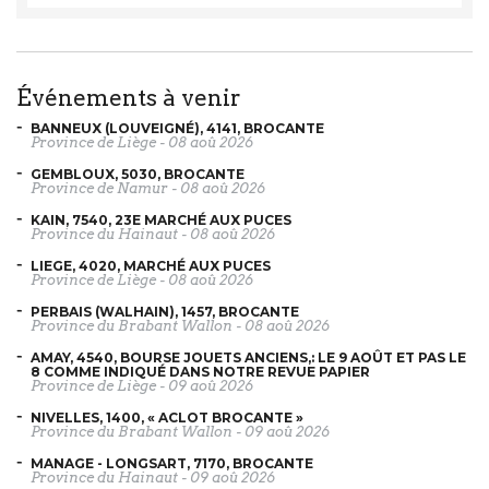
événements à venir
BANNEUX (LOUVEIGNÉ), 4141, BROCANTE
Province de Liège
-
08 aoû 2026
GEMBLOUX, 5030, BROCANTE
Province de Namur
-
08 aoû 2026
KAIN, 7540, 23E MARCHÉ AUX PUCES
Province du Hainaut
-
08 aoû 2026
LIEGE, 4020, MARCHÉ AUX PUCES
Province de Liège
-
08 aoû 2026
PERBAIS (WALHAIN), 1457, BROCANTE
Province du Brabant Wallon
-
08 aoû 2026
AMAY, 4540, BOURSE JOUETS ANCIENS,: LE 9 AOÛT ET PAS LE
8 COMME INDIQUÉ DANS NOTRE REVUE PAPIER
Province de Liège
-
09 aoû 2026
NIVELLES, 1400, « ACLOT BROCANTE »
Province du Brabant Wallon
-
09 aoû 2026
MANAGE - LONGSART, 7170, BROCANTE
Province du Hainaut
-
09 aoû 2026