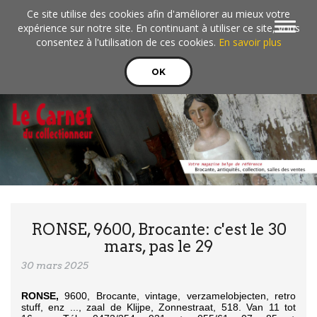
Aller au contenu principal
Ce site utilise des cookies afin d'améliorer au mieux votre
Toggle
expérience sur notre site. En continuant à utiliser ce site, vous
navigat
consentez à l'utilisation de ces cookies.
En savoir plus
OK
RONSE, 9600, Brocante: c'est le 30
mars, pas le 29
30 mars 2025
RONSE,
9600, Brocante, vintage, verzamelobjecten, retro
stuff, enz ..., zaal de Klijpe, Zonnestraat, 518. Van 11 tot