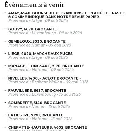
événements à venir
AMAY, 4540, BOURSE JOUETS ANCIENS,: LE 9 AOÛT ET PAS LE
8 COMME INDIQUÉ DANS NOTRE REVUE PAPIER
Province de Liège
-
09 aoû 2026
GOUVY, 6670, BROCANTE
Province du Luxembourg
-
09 aoû 2026
GEMBLOUX, 5030, BROCANTE
Province de Namur
-
09 aoû 2026
LIEGE, 4020, MARCHÉ AUX PUCES
Province de Liège
-
09 aoû 2026
MANAGE - LONGSART, 7170, BROCANTE
Province du Hainaut
-
09 aoû 2026
NIVELLES, 1400, « ACLOT BROCANTE »
Province du Brabant Wallon
-
09 aoû 2026
FAUVILLERS, 6637, BROCANTE
Province du Luxembourg
-
15 aoû 2026
SOMBREFFE, 5140, BROCANTE
Province de Namur
-
15 aoû 2026
LA HESTRE, 7170, BROCANTE
Province du Hainaut
-
15 aoû 2026
CHERATTE-HAUTEURS, 4602, BROCANTE