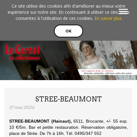
Aller au contenu principal
Ce site utilise des cookies afin d'améliorer au mieux votre
Toggle
expérience sur notre site. En continuant à utiliser ce site, vous
navigat
consentez à l'utilisation de ces cookies.
En savoir plus
OK
STREE-BEAUMONT
17 mai 2026
STREE-BEAUMONT (Hainaut),
6511, Brocante, +/- 55 exp.
10 €/5m. Bar et petite restauratio
n. Réservation obligatoire,
place de Strée. De 7h à 16h. Tél. 0495/347 552