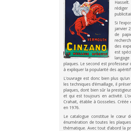
Hasselt.
rédiger
publicit
Si l’exp
janvier 
de papi
recherch
des expe
est spéci
langage
plaques. Le second est professeur d’h
à expliquer la popularité des apériti
L’ouvrage est donc bien plus qu’un
les techniques d’émaillage, il présen
plaques, dont bien sûr la prestigie
et qui est toujours en activité. L’o
Crahait, établie à Gosselies. Créée
en 1976.
Le catalogue constitue le cœur de
énumération de toutes les plaques
thématique. Avec tout d’abord la p