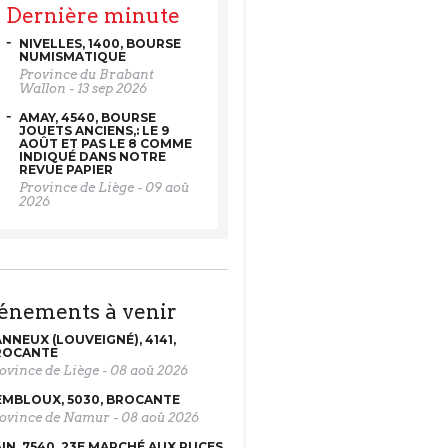
Dernière minute
NIVELLES, 1400, BOURSE
NUMISMATIQUE
Province du Brabant
Wallon
-
13 sep 2026
AMAY, 4540, BOURSE
JOUETS ANCIENS,: LE 9
AOÛT ET PAS LE 8 COMME
INDIQUÉ DANS NOTRE
REVUE PAPIER
Province de Liège
-
09 aoû
2026
vénements à venir
NNEUX (LOUVEIGNÉ), 4141,
ROCANTE
ovince de Liège
-
08 aoû 2026
MBLOUX, 5030, BROCANTE
ovince de Namur
-
08 aoû 2026
IN, 7540, 23E MARCHÉ AUX PUCES