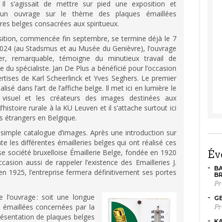
 Il s’agissait de mettre sur pied une exposition et
 un ouvrage sur le thème des plaques émaillées
aires belges consacrées aux spiritueux.
osition, commencée fin septembre, se termine déjà le 7
2024 (au Stadsmus et au Musée du Genièvre), l’ouvrage
er, remarquable, témoigne du minutieux travail de
e du spécialiste. Jan De Plus a bénéficié pour l’occasion
rtises de Karl Scheerlinck et Yves Seghers. Le premier
alisé dans l’art de l’affiche belge. ll met ici en lumière le
 visuel et les créateurs des images destinées aux
istoire rurale à la KU Leuven et il s’attache surtout ici
fs étrangers en Belgique.
 simple catalogue d’images. Après une introduction sur
te les différentes émailleries belges qui ont réalisé ces
use société bruxelloise Émaillerie Belge, fondée en 1920
é
ccasion aussi de rappeler l’existence des Emailleries J.
BA
 en 1925, l’entreprise fermera définitivement ses portes
B
Pr
 l’ouvrage : soit une longue
GE
 émaillées concernées par la
Pr
résentation de plaques belges
KA