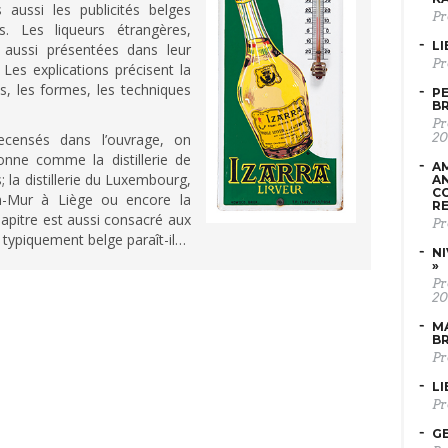
aussi les publicités belges
Pr
. Les liqueurs étrangères,
LI
r aussi présentées dans leur
Pr
Les explications précisent la
ns, les formes, les techniques
PE
B
Pr
20
 recensés dans l’ouvrage, on
onne comme la distillerie de
AM
; la distillerie du Luxembourg,
AN
C
an-Mur à Liège ou encore la
RE
chapitre est aussi consacré aux
Pr
» typiquement belge paraît-il…
NI
»
Pr
20
MA
B
Pr
LI
Pr
GE