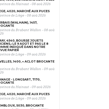
ovince du Hainaut
-
08 aoû 2026
EGE, 4020, MARCHÉ AUX PUCES
ovince de Liège
-
08 aoû 2026
RBAIS (WALHAIN), 1457,
ROCANTE
ovince du Brabant Wallon
-
08 aoû
26
AY, 4540, BOURSE JOUETS
CIENS,: LE 9 AOÛT ET PAS LE 8
OMME INDIQUÉ DANS NOTRE
VUE PAPIER
ovince de Liège
-
09 aoû 2026
VELLES, 1400, « ACLOT BROCANTE
ovince du Brabant Wallon
-
09 aoû
26
NAGE - LONGSART, 7170,
ROCANTE
ovince du Hainaut
-
09 aoû 2026
EGE, 4020, MARCHÉ AUX PUCES
ovince de Liège
-
09 aoû 2026
MBLOUX, 5030, BROCANTE